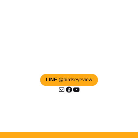
LINE
@birdseyeview
Mail
Facebook
YouTube