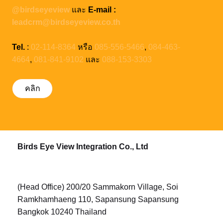
@birdseyeview
และ
E-mail :
leadcrm@birdseyeview.co.th
Tel.
:
02-114-8364
หรือ
085-556-5466
,
084-463-
4664
,
081-841-9102
และ
088-153-3303
คลิก
Birds Eye View Integration Co., Ltd
(Head Office) 200/20 Sammakorn Village, Soi
Ramkhamhaeng 110, Sapansung Sapansung
Bangkok 10240 Thailand